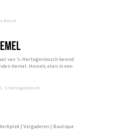
en Bosch
HEMEL
raat van 's-Hertogenbosch bevind
enden Hemel. Hemels eten in een
echt van zult genieten.
17, 's-Hertogenbosch
 Werkplek | Vergaderen | Boutique