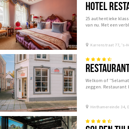
HOTEL REST
25 authentieke klass
van nu. Met een verbl
Den Bosch onvergetel
Karrenstraat 77, 's
RESTAURANT
Welkom of ''Selamat 
zeggen. Restaurant 
voor iedereen die van
Hinthamereinde 34, 