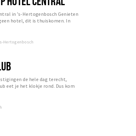
IP HOTEL CENTRAL
ntral in ’s-Hertogenbosch Genieten
 geen hotel, dit is thuiskomen. In
p z’n best. Waar...
 's-Hertogenbosch
LUB
estigingen de hele dag terecht,
lub eet je het klokje rond. Dus kom
unchen of voor een s...
h