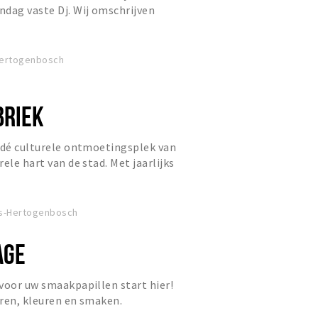
dag vaste Dj. Wij omschrijven
een Chique Feestcafé(tje). �
-Hertogenbosch
BRIEK
 dé culturele ontmoetingsplek van
ele hart van de stad. Met jaarlijks
n: theater, cabar...
 's-Hertogenbosch
AGE
voor uw smaakpapillen start hier!
ren, kleuren en smaken.