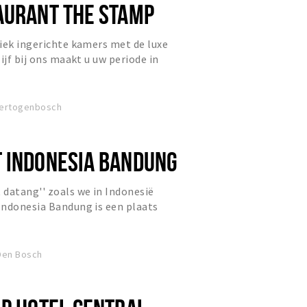
AURANT THE STAMP
iek ingerichte kamers met de luxe
ijf bij ons maakt u uw periode in
ijk. Daarnaast hebbe...
-Hertogenbosch
 INDONESIA BANDUNG
datang'' zoals we in Indonesië
Indonesia Bandung is een plaats
 de Indonesische cultuur e...
Den Bosch