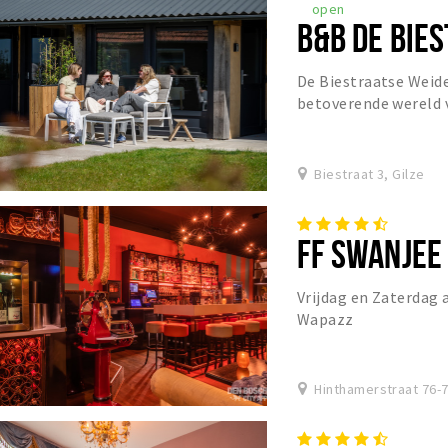
open
B&B DE BIE
De Biestraatse Weid
betoverende wereld v
een uitnodiging is o
Biestraat 3, Gilze
FF SWANJEE
Vrijdag en Zaterdag 
Wapazz
Hinthamerstraat 76-