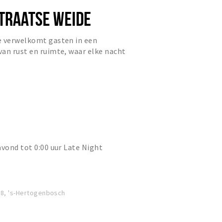
STRAATSE WEIDE
e verwelkomt gasten in een
an rust en ruimte, waar elke nacht
m diep te ontspannen.
avond tot 0:00 uur Late Night
78, 's-Hertogenbosch