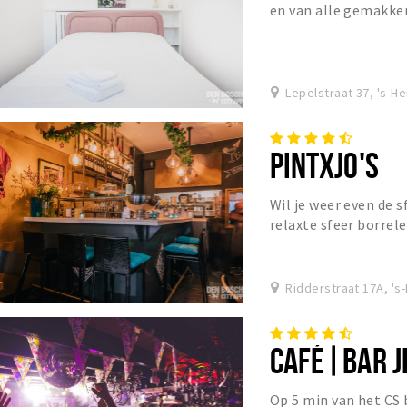
en van alle gemakke
Lepelstraat 37, 's-
PINTXJO'S
Wil je weer even de 
relaxte sfeer borrel
PINTXJO’S aan de Rid
Ridderstraat 17A, '
CAFÉ|BAR JI
Op 5 min van het CS b