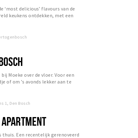
e ‘most delicious’ flavours van de
ereld keukens ontdekken, met een
n een tasty smaak.
-Hertogenbosch
BOSCH
bij Moeke over de vloer. Voor een
dje of om ’s avonds lekker aan te
n. Moeke zorgt voor d...
ns 1, Den Bosch
 APARTMENT
 thuis. Een recentelijk gerenoveerd