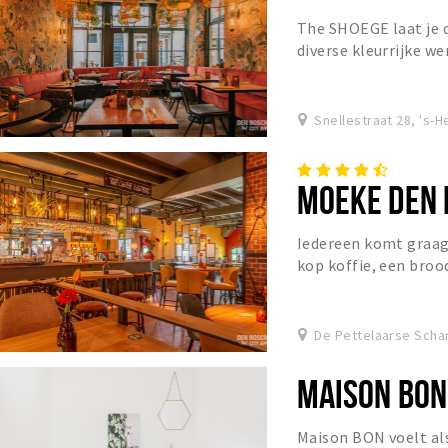
The SHOEGE laat je d
diverse kleurrijke w
frisse presentatie e
Snellestraat 28, 's
MOEKE DEN 
Iedereen komt graag 
kop koffie, een broo
schuiven voor het ete
De Pettelaarse Scha
MAISON BON
Maison BON voelt als