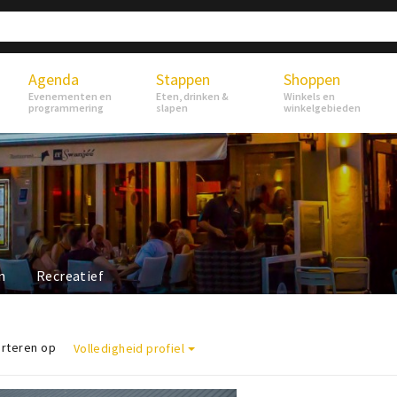
Agenda
Stappen
Shoppen
Evenementen en
Eten, drinken &
Winkels en
programmering
slapen
winkelgebieden
n
Recreatief
rteren op
Volledigheid profiel