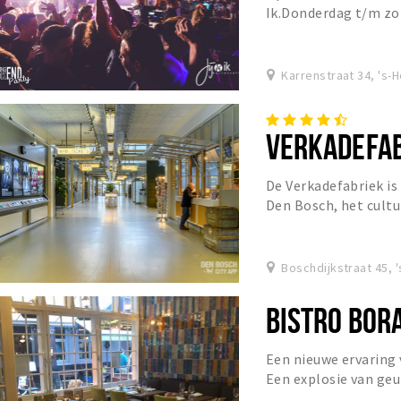
Ik.Donderdag t/m zon
onszelf ook wel als 
Karrenstraat 34, 's
VERKADEFA
De Verkadefabriek is
Den Bosch, het cultur
zo’n 6.000 activiteite
Boschdijkstraat 45,
BISTRO BOR
Een nieuwe ervaring 
Een explosie van geu