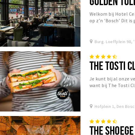
GOLDEN TUL
Welkom bij Hotel Ce
op z’n 'Bosch’ Dit is
een bad vol Brabant o
Burg. Loeffplein 98,
THE TOSTI C
Je kunt bij al onze v
want bij The Tosti C
gezellig ontbijten, l
Hofplein 1, Den Bosc
THE SHOEGE