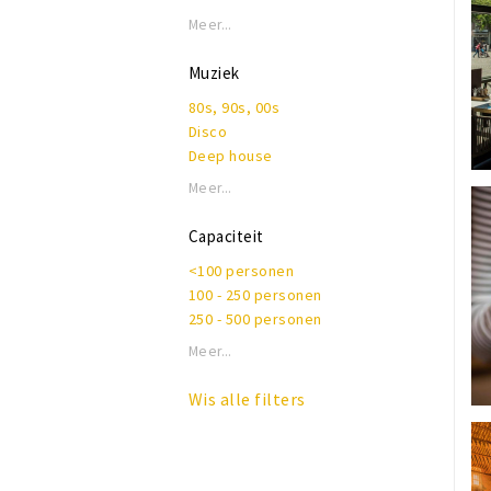
Meer...
Muziek
80s, 90s, 00s
Disco
Deep house
House, electro, techno
Meer...
Latin
Live muziek
Capaciteit
Pop & top 40
<100 personen
Rnb, hiphop, rap
100 - 250 personen
Nederlandstalig
250 - 500 personen
Meer...
Wis alle filters