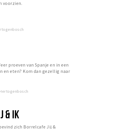
n voorzien.
Hertogenbosch
sfeer proeven van Spanje en in een
en en eten? Kom dan gezellig naar
derstraat te ’s-Herto...
s-Hertogenbosch
J & IK
evind zich Borrelcafe Jij &