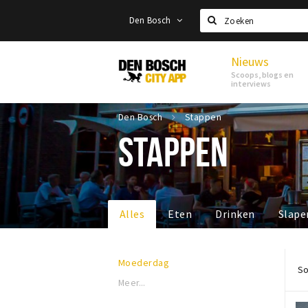
Den Bosch
Zoeken
Nieuws
Den
Scoops, blogs en
Bosch
interviews
Den Bosch
Stappen
STAPPEN
Alles
Eten
Drinken
Slape
Moederdag
So
Meer...