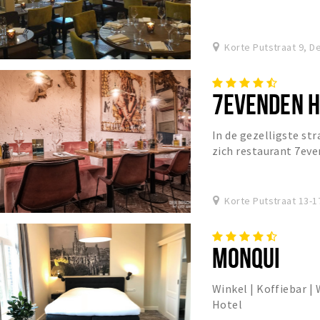
Korte Putstraat 9, D
7EVENDEN 
In de gezelligste st
zich restaurant 7ev
ambiance waar u opr
Korte Putstraat 13-
MONQUI
Winkel | Koffiebar |
Hotel