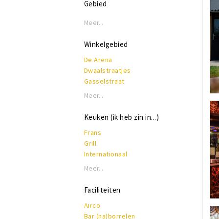
Gebied
Meer...
Winkelgebied
De Arena
Dwaalstraatjes
Gasselstraat
Hinthamerstraat
Meer...
Kerkstraat
Markt
Keuken (ik heb zin in...)
Minderbroedersplein
Frans
Paleiskwartier
Grill
Uilenburg
Internationaal
Verwersstraat
Italiaans
Vughterstraat
Meer...
Koffie, lunch & lekkers
Nederlands - Belgisch
Faciliteiten
Spaans
Airco
Tapas
Bar (na)borrelen