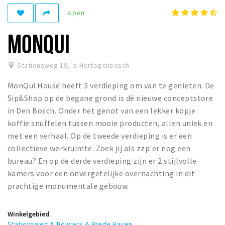
open
Winkelgebieden
Parkeren
MONQUI
Bezienswaardigheden
Stationsweg 19
,
's-Hertogenbosch
Musea, theaters & podia
MonQui House heeft 3 verdieping om van te genieten: De
Uitjes & activiteiten
Sip&Shop op de begane grond is dé nieuwe conceptstore
Toeristische routes
in Den Bosch. Onder het genot van een lekker kopje
Natuurgebieden
koffie snuffelen tussen mooie producten, allen uniek en
met een verhaal. Op de tweede verdieping is er een
Baroniepoorten
collectieve werkruimte. Zoek jij als zzp'er nog een
Sport
bureau? En op de derde verdieping zijn er 2 stijlvolle
kamers voor een onvergetelijke overnachting in dit
Andere City Apps
prachtige monumentale gebouw.
Inloggen
Winkelgebied
Stationsweg & Bolwerk & Brede Haven