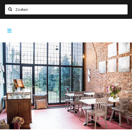
Zoeken
Den
Home
Bosch
City
Agenda
App
Deals
Party pics
Nieuws, interviews & blogs
Eten
Drinken
Slapen
Recreatief
Winkels