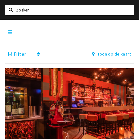
Zoeken
Den
Home
Bosch
City
Agenda
App
Filter
Toon op de kaart
Deals
Party pics
Nieuws, interviews & blogs
Eten
Drinken
Slapen
Recreatief
Winkels