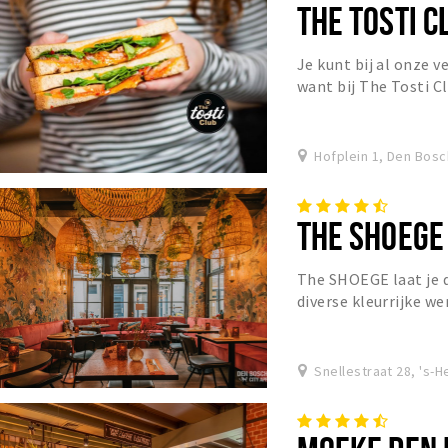
THE TOSTI C
Je kunt bij al onze v
want bij The Tosti C
gezellig ontbijten, l
Hofplein 1, Den Bosc
THE SHOEGE
The SHOEGE laat je d
diverse kleurrijke w
frisse presentatie e
Snellestraat 28, 's