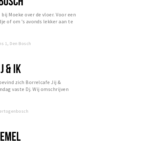
BOSCH
bij Moeke over de vloer. Voor een
dje of om ’s avonds lekker aan te
n. Moeke zorgt voor d...
ns 1, Den Bosch
J & IK
evind zich Borrelcafe Jij &
dag vaste Dj. Wij omschrijven
een Chique Feestcafé(tje). �
-Hertogenbosch
HEMEL