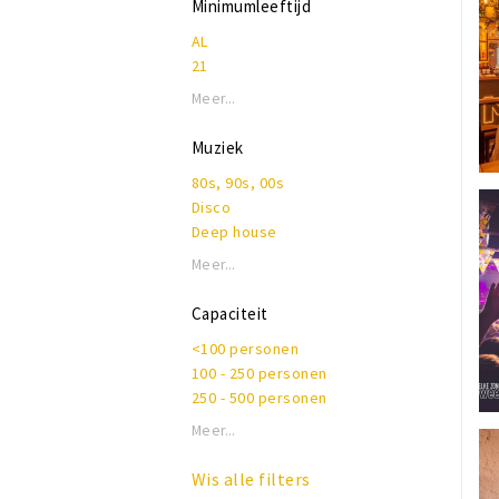
Minimumleeftijd
Evenementenlocatie
AL
Feestcafé
21
Wijnbar
Meer...
Muziek
80s, 90s, 00s
Disco
Deep house
House, electro, techno
Meer...
Latin
Live muziek
Capaciteit
Pop & top 40
<100 personen
Rnb, hiphop, rap
100 - 250 personen
Nederlandstalig
250 - 500 personen
Meer...
Wis alle filters