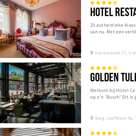
HOTEL REST
25 authentieke klass
van nu. Met een verbl
Den Bosch onvergetel
Karrenstraat 77, 's
GOLDEN TUL
Welkom bij Hotel Ce
op z’n 'Bosch’ Dit is
een bad vol Brabant o
Burg. Loeffplein 98,