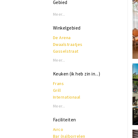
Gebied
Meer...
Winkelgebied
De Arena
Dwaalstraatjes
Gasselstraat
Hinthamerstraat
Meer...
Kerkstraat
Markt
Keuken (ik heb zin in...)
Minderbroedersplein
Frans
Paleiskwartier
Grill
Uilenburg
Internationaal
Verwersstraat
Italiaans
Vughterstraat
Meer...
Koffie, lunch & lekkers
Nederlands - Belgisch
Faciliteiten
Spaans
Airco
Tapas
Bar (na)borrelen