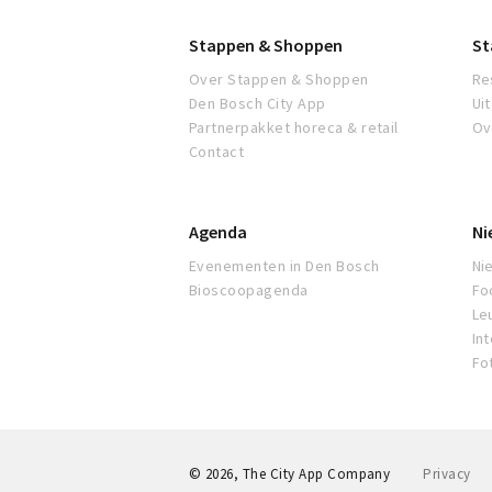
Stappen & Shoppen
St
Over Stappen & Shoppen
Re
Den Bosch City App
Ui
Partnerpakket horeca & retail
Ov
Contact
Agenda
Ni
Evenementen in Den Bosch
Ni
Bioscoopagenda
Fo
Leu
In
Fo
© 2026, The City App Company
Privacy