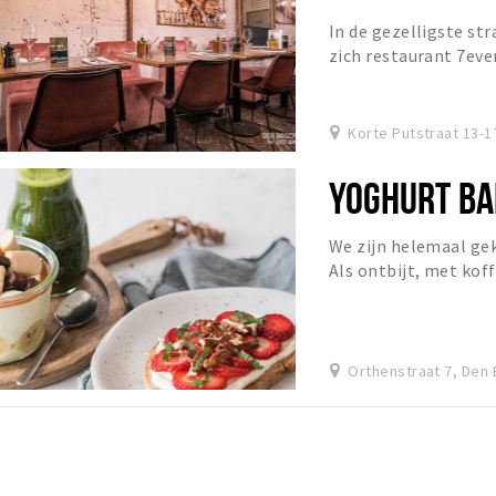
In de gezelligste st
zich restaurant 7ev
ambiance waar u opr
Korte Putstraat 13-
YOGHURT B
We zijn helemaal gek
Als ontbijt, met koff
tussendoortje. Laat o
Orthenstraat 7, Den