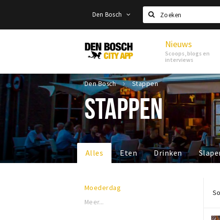
Den Bosch
Zoeken
Nieuws
Den
Scoops, blogs en
Bosch
interviews
Den Bosch
Stappen
STAPPEN
Alles
Eten
Drinken
Slape
Moederdag
So
Meer...