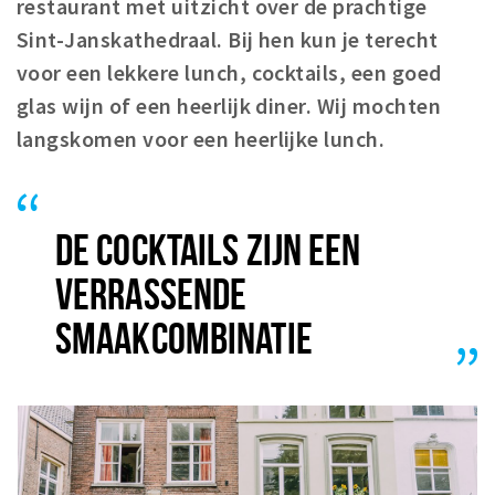
restaurant met uitzicht over de prachtige
Winkelgebieden
Sint-Janskathedraal. Bij hen kun je terecht
Parkeren
voor een lekkere lunch, cocktails, een goed
glas wijn of een heerlijk diner. Wij mochten
Bezienswaardigheden
langskomen voor een heerlijke lunch.
Musea, theaters & podia
Uitjes & activiteiten
Toeristische routes
DE COCKTAILS ZIJN EEN
Natuurgebieden
VERRASSENDE
Baroniepoorten
SMAAKCOMBINATIE
Sport
Andere City Apps
Inloggen