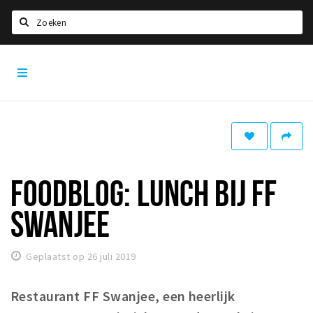
Zoeken
Den
Home
Bosch
City
Agenda
App
Deals
Party pics
Nieuws, interviews & blogs
FOODBLOG: LUNCH BIJ FF
Eten
SWANJEE
Drinken
Slapen
Geplaatst op 26 juli 2019
Recreatief
Restaurant FF Swanjee, een heerlijk
Winkels