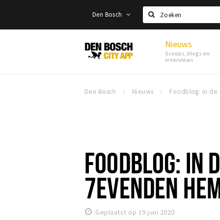
Den Bosch
Zoeken
Nieuws
Den
Scoops, blogs en
Bosch
interviews
Den Bosch
Nieuws
FOODBLOG: IN 
7EVENDEN HE
Geplaatst op 19 juni 2020