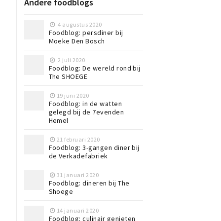
Andere foodblogs
4 augustus 2020
Foodblog: persdiner bij
Moeke Den Bosch
2 juli 2020
Foodblog: De wereld rond bij
The SHOEGE
19 juni 2020
Foodblog: in de watten
gelegd bij de 7evenden
Hemel
21 februari 2020
Foodblog: 3-gangen diner bij
de Verkadefabriek
31 januari 2020
Foodblog: dineren bij The
Shoege
14 januari 2020
Foodblog: culinair genieten