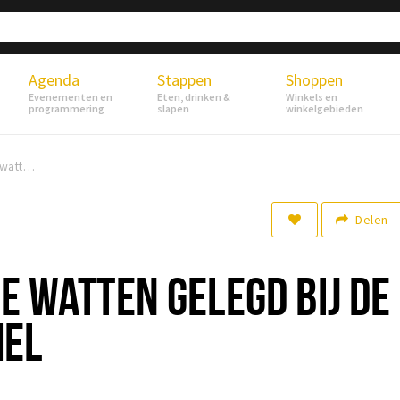
Agenda
Stappen
Shoppen
Evenementen en
Eten, drinken &
Winkels en
programmering
slapen
winkelgebieden
Foodblog: in de watten gelegd bij de 7evenden Hemel
Delen
DE WATTEN GELEGD BIJ DE
MEL