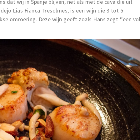
s dat wij in Spanje blijven, net als met de cava die uit
ejo Lias Fianca Tresolmes, is een wijn die 3 tot 5
kse omroering. Deze wijn geeft zoals Hans zegt ‘’een vo