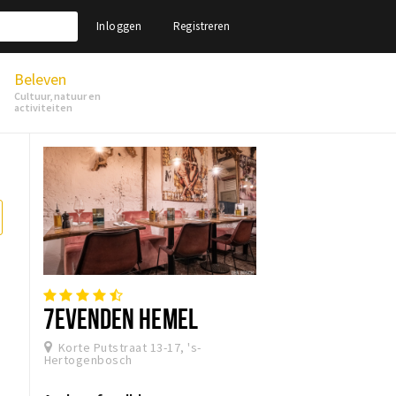
Inloggen
Registreren
Beleven
Cultuur, natuur en
activiteiten
7EVENDEN HEMEL
Korte Putstraat 13-17, 's-
Hertogenbosch