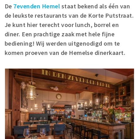
De
7evenden Hemel
staat bekend als één van
Winkelgebieden
de leukste restaurants van de Korte Putstraat.
Parkeren
Je kunt hier terecht voor lunch, borrel en
diner. Een prachtige zaak met hele fijne
Bezienswaardigheden
bediening! Wij werden uitgenodigd om te
Musea, theaters & podia
komen proeven van de Hemelse dinerkaart.
Uitjes & activiteiten
Toeristische routes
Natuurgebieden
Baroniepoorten
Sport
Andere City Apps
Inloggen