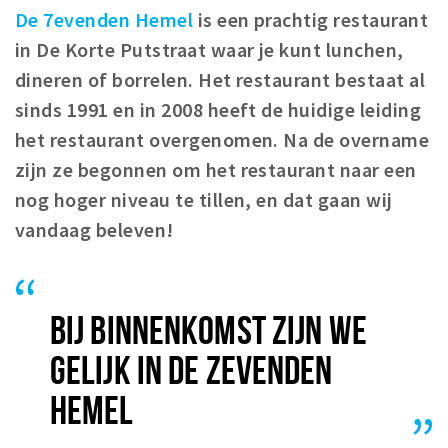
De 7evenden Hemel
is een prachtig restaurant
Winkelgebieden
in De Korte Putstraat waar je kunt lunchen,
Parkeren
dineren of borrelen. Het restaurant bestaat al
sinds 1991 en in 2008 heeft de huidige leiding
Bezienswaardigheden
het restaurant overgenomen. Na de overname
Musea, theaters & podia
zijn ze begonnen om het restaurant naar een
Uitjes & activiteiten
nog hoger niveau te tillen, en dat gaan wij
Toeristische routes
vandaag beleven!
Natuurgebieden
Baroniepoorten
Sport
BIJ BINNENKOMST ZIJN WE
Andere City Apps
GELIJK IN DE ZEVENDEN
HEMEL
Inloggen