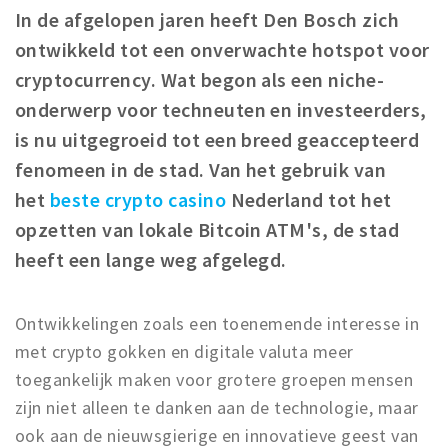
In de afgelopen jaren heeft Den Bosch zich
Winkelgebieden
ontwikkeld tot een onverwachte hotspot voor
Parkeren
cryptocurrency. Wat begon als een niche-
onderwerp voor techneuten en investeerders,
Bezienswaardigheden
is nu uitgegroeid tot een breed geaccepteerd
Musea, theaters & podia
fenomeen in de stad. Van het gebruik van
Uitjes & activiteiten
het
beste crypto casino
Nederland tot het
Toeristische routes
opzetten van lokale Bitcoin ATM's, de stad
Natuurgebieden
heeft een lange weg afgelegd.
Baroniepoorten
Sport
Ontwikkelingen zoals een toenemende interesse in
met crypto gokken en digitale valuta meer
Andere City Apps
toegankelijk maken voor grotere groepen mensen
zijn niet alleen te danken aan de technologie, maar
Inloggen
ook aan de nieuwsgierige en innovatieve geest van