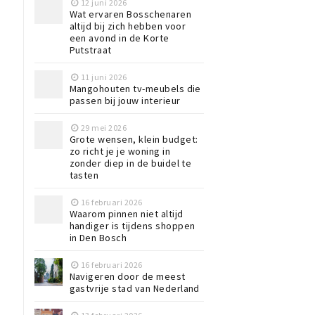
12 juni 2026
Wat ervaren Bosschenaren
e
altijd bij zich hebben voor
een avond in de Korte
Putstraat
11 juni 2026
Mangohouten tv-meubels die
passen bij jouw interieur
29 mei 2026
Grote wensen, klein budget:
zo richt je je woning in
zonder diep in de buidel te
tasten
16 februari 2026
Waarom pinnen niet altijd
handiger is tijdens shoppen
in Den Bosch
16 februari 2026
Navigeren door de meest
gastvrije stad van Nederland