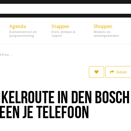
Agenda
Stappen
Shoppen
Evenementen en
Eten, drinken &
Winkels en
programmering
slapen
winkelgebieden
Hoe je een winkelroute in Den Bosch plant met alleen je telefoon
Delen
NKELROUTE IN DEN BOSCH
EEN JE TELEFOON