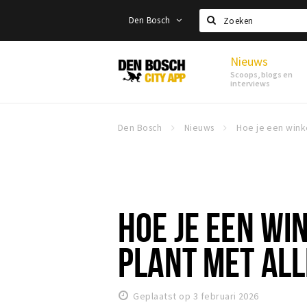
Den Bosch
Zoeken
Nieuws
Den
Scoops, blogs en
Bosch
interviews
Den Bosch
Nieuws
HOE JE EEN WI
PLANT MET ALL
Geplaatst op 3 februari 2026