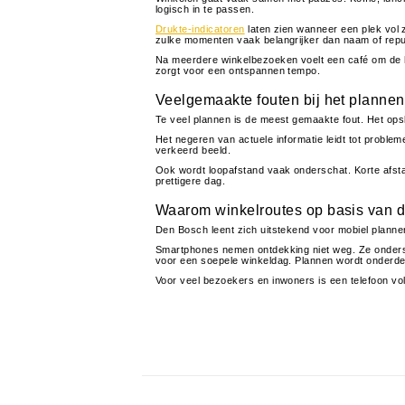
logisch in te passen.
Drukte-indicatoren
laten zien wanneer een plek vol zi
zulke momenten vaak belangrijker dan naam of reput
Na meerdere winkelbezoeken voelt een café om de h
zorgt voor een ontspannen tempo.
Veelgemaakte fouten bij het plannen
Te veel plannen is de meest gemaakte fout. Het opsl
Het negeren van actuele informatie leidt tot probl
verkeerd beeld.
Ook wordt loopafstand vaak onderschat. Korte afsta
prettigere dag.
Waarom winkelroutes op basis van d
Den Bosch leent zich uitstekend voor mobiel planne
Smartphones nemen ontdekking niet weg. Ze onderst
voor een soepele winkeldag. Plannen wordt onderde
Voor veel bezoekers en inwoners is een telefoon v