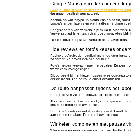
Google Maps gebruiken om een loopv
Google Maps is voor de meeste mensen het belangri
dat maakt beslissingen actueel.
Zoeken op winkeltype, in plaats van op naam, toont 
Loopafstanden laten zien wat haalbaar is binnen de 
Het groeperen van winkels is praktisch. Meerdere b
Verwersstraat lenen zich daar goed voor. Alles blijft
Te veel locaties opslaan werkt meestal averechts. Twe
Hoe reviews en foto’s keuzes onde
Reviews beïnvloeden beslissingen nog vóór iemand e
zwaarder. Ze geven een actueel beeld.
Foto’s helpen verwachtingen te bepalen. Ze tonen de
wordt vaak overgeslagen.
Bijvoorbeeld bij het kiezen tussen twee conceptsto
eerste indruk kan de route direct veranderen.
De route aanpassen tijdens het lope
Routes blijven zelden ongewijzigd. Tijdgebrek, dru
Als een straat te druk aanvoelt, verschijnen alterna
enkele seconden nieuwe opties.
Den Bosch ondersteunt dit gedrag goed. Parallelle 
aangenamer maken. De route beweegt mee.
Winkelen combineren met pauzes via
Winkelen gaat vaak samen met pauzes. Koffie, lunc