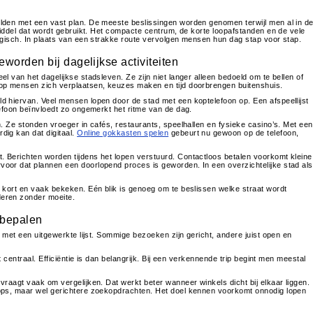
lden met een vast plan. De meeste beslissingen worden genomen terwijl men al in d
middel dat wordt gebruikt. Het compacte centrum, de korte loopafstanden en de vele
ogisch. In plaats van een strakke route vervolgen mensen hun dag stap voor stap.
worden bij dagelijkse activiteiten
 van het dagelijkse stadsleven. Ze zijn niet langer alleen bedoeld om te bellen of
op mensen zich verplaatsen, keuzes maken en tijd doorbrengen buitenshuis.
 hiervan. Veel mensen lopen door de stad met een koptelefoon op. Een afspeellijst
efoon beïnvloedt zo ongemerkt het ritme van de dag.
. Ze stonden vroeger in cafés, restaurants, speelhallen en fysieke casino’s. Met een
ig kan dat digitaal.
Online gokkasten spelen
gebeurt nu gewoon op de telefoon,
Berichten worden tijdens het lopen verstuurd. Contactloos betalen voorkomt kleine
oor dat plannen een doorlopend proces is geworden. In een overzichtelijke stad als
 kort en vaak bekeken. Eén blik is genoeg om te beslissen welke straat wordt
eren zonder moeite.
p bepalen
 met een uitgewerkte lijst. Sommige bezoeken zijn gericht, andere juist open en
t centraal. Efficiëntie is dan belangrijk. Bij een verkennende trip begint men meestal
raagt vaak om vergelijken. Dat werkt beter wanneer winkels dicht bij elkaar liggen.
ops, maar wel gerichtere zoekopdrachten. Het doel kennen voorkomt onnodig lopen