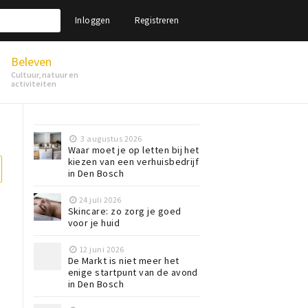
Inloggen
Registreren
Beleven
Cultuur, natuur en
activiteiten
3 augustus 2026
Waar moet je op letten bij het
kiezen van een verhuisbedrijf
in Den Bosch
24 juli 2026
Skincare: zo zorg je goed
voor je huid
12 juni 2026
De Markt is niet meer het
enige startpunt van de avond
in Den Bosch