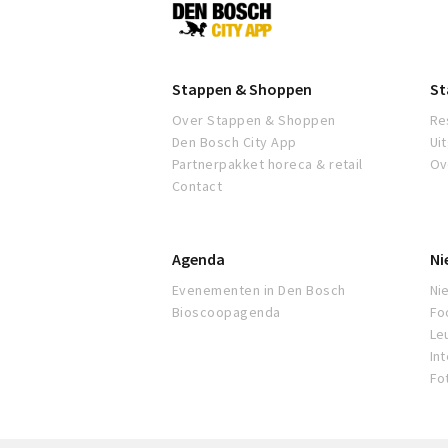
Den
Bosch
Stappen & Shoppen
St
Over Stappen & Shoppen
Re
Den Bosch City App
Ui
Partnerpakket horeca & retail
Ov
Contact
Agenda
Ni
Evenementen in Den Bosch
Ni
Bioscoopagenda
Fo
Leu
In
Fo