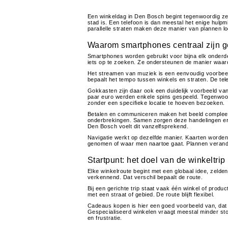
Een winkeldag in Den Bosch begint tegenwoordig ze
stad is. Een telefoon is dan meestal het enige hulp
parallelle straten maken deze manier van plannen l
Waarom smartphones centraal zijn ge
Smartphones worden gebruikt voor bijna elk onderdeel
iets op te zoeken. Ze ondersteunen de manier waar
Het streamen van muziek is een eenvoudig voorbeeld
bepaalt het tempo tussen winkels en straten. De tel
Gokkasten zijn daar ook een duidelijk voorbeeld van
paar euro werden enkele spins gespeeld. Tegenwoord
zonder een specifieke locatie te hoeven bezoeken.
Betalen en communiceren maken het beeld compleet. 
onderbrekingen. Samen zorgen deze handelingen erv
Den Bosch voelt dit vanzelfsprekend.
Navigatie werkt op dezelfde manier. Kaarten worden
genomen of waar men naartoe gaat. Plannen verand
Startpunt: het doel van de winkeltri
Elke winkelroute begint met een globaal idee, zelden
verkennend. Dat verschil bepaalt de route.
Bij een gerichte trip staat vaak één winkel of produc
met een straat of gebied. De route blijft flexibel.
Cadeaus kopen is hier een goed voorbeeld van, dat v
Gespecialiseerd winkelen vraagt meestal minder st
en frustratie.