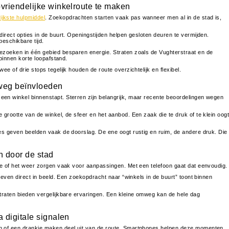
riendelijke winkelroute te maken
jkste hulpmiddel
. Zoekopdrachten starten vaak pas wanneer men al in de stad is,
direct opties in de buurt. Openingstijden helpen gesloten deuren te vermijden.
beschikbare tijd.
ezoeken in één gebied besparen energie. Straten zoals de Vughterstraat en de
 binnen korte loopafstand.
e of drie stops tegelijk houden de route overzichtelijk en flexibel.
rweg beïnvloeden
en winkel binnenstapt. Sterren zijn belangrijk, maar recente beoordelingen wegen
 grootte van de winkel, de sfeer en het aanbod. Een zaak die te druk of te klein oog
res geven beelden vaak de doorslag. De ene oogt rustig en ruim, de andere druk. Die
n door de stad
kte of het weer zorgen vaak voor aanpassingen. Met een telefoon gaat dat eenvoudig.
tieven direct in beeld. Een zoekopdracht naar “winkels in de buurt” toont binnen
straten bieden vergelijkbare ervaringen. Een kleine omweg kan de hele dag
 digitale signalen
h of een drankje maken deel uit van de route. Smartphones helpen deze momenten