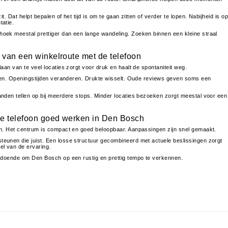
t. Dat helpt bepalen of het tijd is om te gaan zitten of verder te lopen. Nabijheid is o
atie.
oek meestal prettiger dan een lange wandeling. Zoeken binnen een kleine straal
 van een winkelroute met de telefoon
aan van te veel locaties zorgt voor druk en haalt de spontaniteit weg.
emen. Openingstijden veranderen. Drukte wisselt. Oude reviews geven soms een
nden tellen op bij meerdere stops. Minder locaties bezoeken zorgt meestal voor een
e telefoon goed werken in Den Bosch
n. Het centrum is compact en goed beloopbaar. Aanpassingen zijn snel gemaakt.
eunen die juist. Een losse structuur gecombineerd met actuele beslissingen zorgt
el van de ervaring.
oldoende om Den Bosch op een rustig en prettig tempo te verkennen.