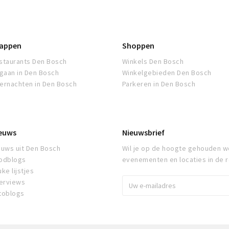
appen
Shoppen
staurants Den Bosch
Winkels Den Bosch
tgaan in Den Bosch
Winkelgebieden Den Bosch
ernachten in Den Bosch
Parkeren in Den Bosch
euws
Nieuwsbrief
euws uit Den Bosch
Wil je op de hoogte gehouden w
odblogs
evenementen en locaties in de 
ke lijstjes
terviews
toblogs