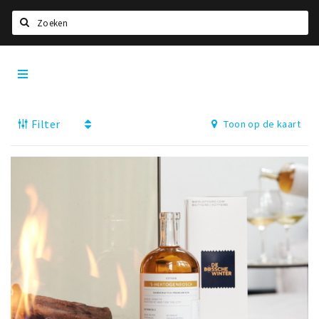
Zoeken
Den
Home
Bosch
City
Agenda
App
Filter
Toon op de kaart
Deals
Party pics
Nieuws, interviews & blogs
Eten
Drinken
Slapen
Recreatief
Winkels