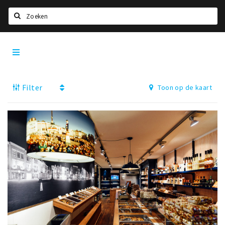
Zoeken
Den
Home
Bosch
City
Agenda
App
Filter
Toon op de kaart
Deals
Party pics
Nieuws, interviews & blogs
Eten
Drinken
Slapen
Recreatief
Winkels