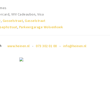
ames
ercard, VVV Cadeaubon, Visa
r
,
Gasselstraat
,
Gasselstraat
sephstraat
,
Parkeergarage Wolvenhoek
h
www.heinen.nl
073 302 01 00
info@heinen.nl