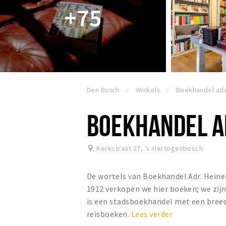
+75
Den Bosch
Winkels
BOEKHANDEL A
Kerkstraat 27
,
's-Hertogenbosch
De wortels van Boekhandel Adr. Heine
1912 verkopen we hier boeken; we zijn
is een stadsboekhandel met een bree
reisboeken.
Lees verder