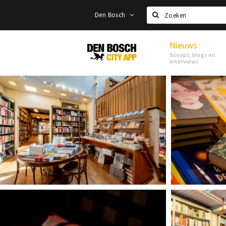
Den Bosch
Zoeken
Nieuws
Den
Scoops, blogs en
Bosch
interviews