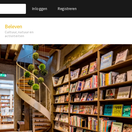
Inloggen
Registreren
Beleven
Cultuur, natuur en
activiteiten