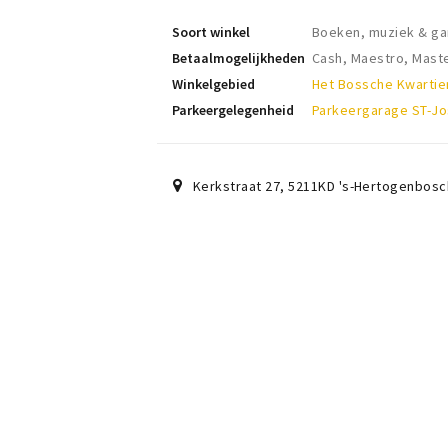
Soort winkel
Boeken, muziek & g
Betaalmogelijkheden
Cash, Maestro, Mast
Winkelgebied
Het Bossche Kwartie
Parkeergelegenheid
Parkeergarage ST-Jo
Kerkstraat 27
,
5211KD
's-Hertogenbosc