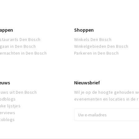
appen
Shoppen
staurants Den Bosch
Winkels Den Bosch
tgaan in Den Bosch
Winkelgebieden Den Bosch
ernachten in Den Bosch
Parkeren in Den Bosch
euws
Nieuwsbrief
euws uit Den Bosch
Wil je op de hoogte gehouden w
odblogs
evenementen en locaties in de 
ke lijstjes
terviews
toblogs