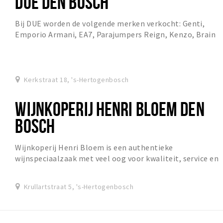
DUE DEN BOSCH
Bij DUE worden de volgende merken verkocht: Genti,
Emporio Armani, EA7, Parajumpers Reign, Kenzo, Brain
Dales, Moncler, Canada Goose, ETQ en Filling p...
Kerkstraat 18, 's-Hertogenbosch
WIJNKOPERIJ HENRI BLOEM DEN
BOSCH
Wijnkoperij Henri Bloem is een authentieke
wijnspeciaalzaak met veel oog voor kwaliteit, service en
advies. Gevestigd in het gezellige Bossche Kwartie...
Krullartstraat 5, 's-Hertogenbosch