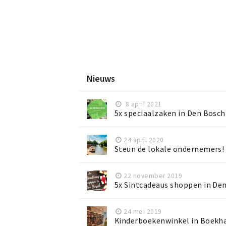
Nieuws
8 april 2021
5x speciaalzaken in Den Bosch
24 april 2020
Steun de lokale ondernemers!
22 november 2019
5x Sintcadeaus shoppen in De
24 mei 2019
Kinderboekenwinkel in Boekh