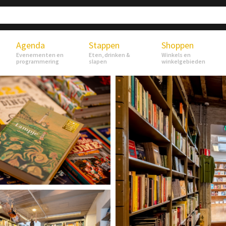
Agenda
Stappen
Shoppen
Evenementen en
Eten, drinken &
Winkels en
programmering
slapen
winkelgebieden