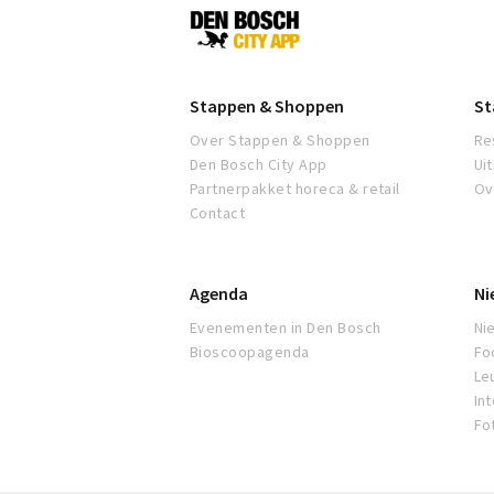
Den
Bosch
Stappen & Shoppen
St
Over Stappen & Shoppen
Re
Den Bosch City App
Ui
Partnerpakket horeca & retail
Ov
Contact
Agenda
Ni
Evenementen in Den Bosch
Ni
Bioscoopagenda
Fo
Leu
In
Fo