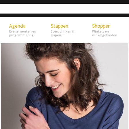
Agenda
Stappen
Shoppen
Evenementen en
Eten, drinken &
Winkels en
programmering
slapen
winkelgebieden