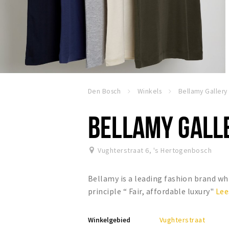
Den Bosch
Winkels
Bellamy Gallery
BELLAMY GALL
Vughterstraat 6
,
's Hertogenbosch
Bellamy is a leading fashion brand wh
principle “ Fair, affordable luxury"
Lee
Winkelgebied
Vughterstraat