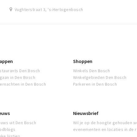
Vughterstraat 3, 's-Hertogenbosch
appen
Shoppen
staurants Den Bosch
Winkels Den Bosch
tgaan in Den Bosch
Winkelgebieden Den Bosch
ernachten in Den Bosch
Parkeren in Den Bosch
euws
Nieuwsbrief
euws uit Den Bosch
Wil je op de hoogte gehouden w
odblogs
evenementen en locaties in de 
ke lijstjes