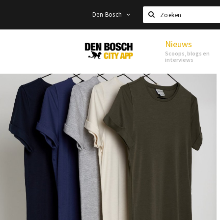
Den Bosch
Zoeken
Nieuws
Den
Scoops, blogs en
Bosch
interviews