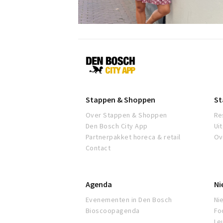
Den
Bosch
Stappen & Shoppen
St
Over Stappen & Shoppen
Re
Den Bosch City App
Ui
Partnerpakket horeca & retail
Ov
Contact
Agenda
Ni
Evenementen in Den Bosch
Ni
Bioscoopagenda
Fo
Leu