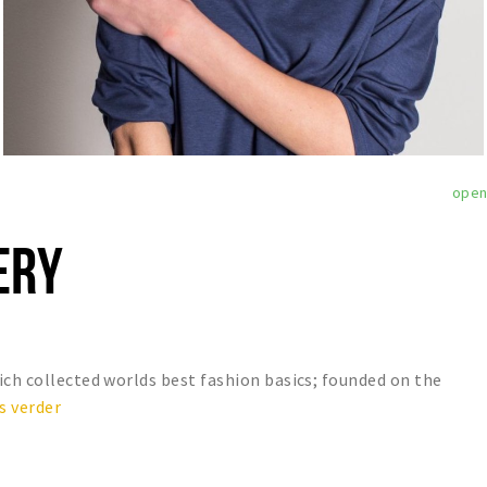
ope
ERY
ich collected worlds best fashion basics; founded on the
s verder