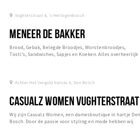
Vughterstraat 4, 's Hertogenbosch
MENEER DE BAKKER
Brood, Gebak, Belegde Broodjes, Worstenbroodjes,
Tosti's, Sandwiches, Sapjes en Koeken. Alles overheerlijk
vers gebakken vanuit de winkel!
Achter Het Verguld Harnas 6, Den Bosch
CASUALZ WOMEN VUGHTERSTRAAT
Wij zijn Casualz Women, een damesboutique in hartje De
Bosch. Door de passie voor styling en mode hebben wij
elk seizoen een supertoffe collectie van...