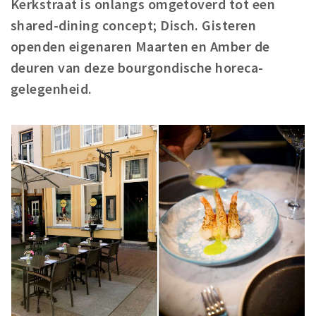
Kerkstraat is onlangs omgetoverd tot een
Winkelgebieden
shared-dining concept; Disch. Gisteren
Parkeren
openden eigenaren Maarten en Amber de
deuren van deze bourgondische horeca-
Bezienswaardigheden
gelegenheid.
Musea, theaters & podia
Uitjes & activiteiten
Toeristische routes
Natuurgebieden
Baroniepoorten
Sport
Andere City Apps
Inloggen