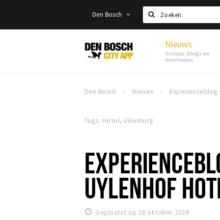
Den Bosch
Zoeken
Nieuws
Den
Scoops, blogs en
Bosch
interviews
Den Bosch
Nieuws
Tags: Hotel, Uilenburg
EXPERIENCEBLO
UYLENHOF HOT
Geplaatst op 18 oktober 2018