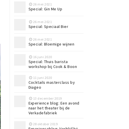
26 mei 2021
Special: Gin Me Up
26 mei 2021
Special: Speciaal Bier
26 mei 2021
Special: Bloemige wijnen
16 juni 2020
Special: Thuis barista
workshop bij Cook & Boon
11 juni 2020
Cocktails masterclass by
Diageo
13 december 2019
Experience blog: Een avond
naar het theater bij de
Verkadefabriek
28 oktober 2019
Experienceblog: Verblijf bij