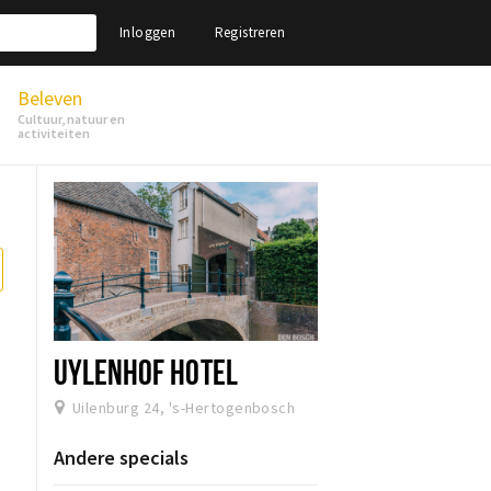
Inloggen
Registreren
Beleven
Cultuur, natuur en
activiteiten
UYLENHOF HOTEL
Uilenburg 24, 's-Hertogenbosch
Andere specials