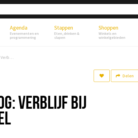
Agenda
Stappen
Shoppen
Evenementen en
Eten, drinken &
Winkels en
programmering
slapen
winkelgebieden
Experienceblog: Verblijf bij Uylenhof Hotel
Delen
G: VERBLIJF BIJ
EL