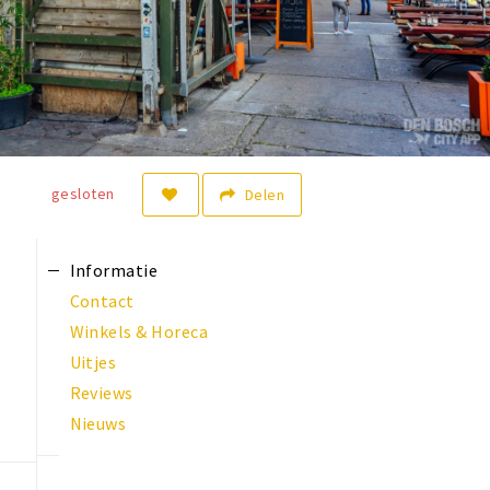
gesloten
Delen
Informatie
Contact
Winkels & Horeca
Uitjes
Reviews
Nieuws