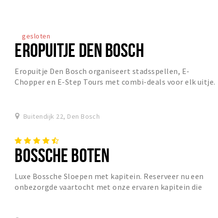
gesloten
EROPUITJE DEN BOSCH
Eropuitje Den Bosch organiseert stadsspellen, E-
Chopper en E-Step Tours met combi-deals voor elk uitje.
Buitendijk 22, Den Bosch
BOSSCHE BOTEN
Luxe Bossche Sloepen met kapitein. Reserveer nu een
onbezorgde vaartocht met onze ervaren kapitein die
langs de mooiste plekjes van Den Bosch vaart en...