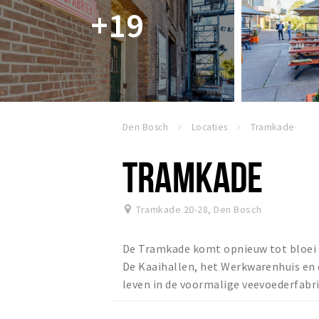
+19
Den Bosch
Locaties
Tramkade
TRAMKADE
Tramkade 20-28
,
Den Bosch
De Tramkade komt opnieuw tot bloei 
De Kaaihallen, het Werkwarenhuis en 
leven in de voormalige veevoederfabr