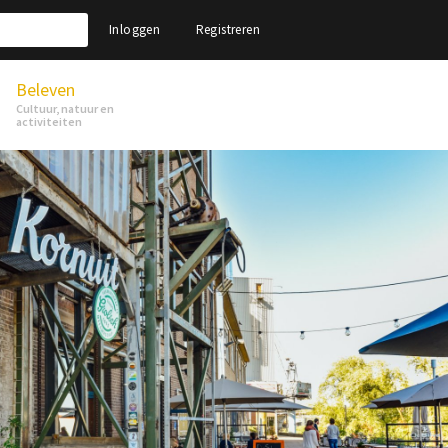
Inloggen
Registreren
Beleven
Cultuur, natuur en
activiteiten