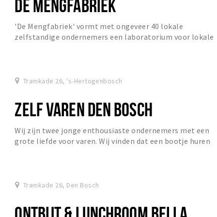
DE MENGFABRIEK
'De Mengfabriek' vormt met ongeveer 40 lokale
zelfstandige ondernemers een laboratorium voor lokale
en circulaire economie.
Tramkade 26, 's-Hertogenbosch
ZELF VAREN DEN BOSCH
Wij zijn twee jonge enthousiaste ondernemers met een
grote liefde voor varen. Wij vinden dat een bootje huren
betaalbaar en daarmee toegankelijk moet...
Tramkade 26, Den Bosch
ONTBIJT & LUNCHROOM BELLA