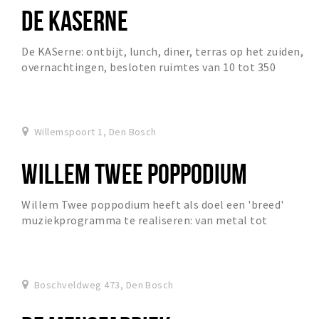
DE KASERNE
De KASerne: ontbijt, lunch, diner, terras op het zuiden,
overnachtingen, besloten ruimtes van 10 tot 350
personen.
Willemspoort 1, Den Bosch
WILLEM TWEE POPPODIUM
Willem Twee poppodium heeft als doel een 'breed'
muziekprogramma te realiseren: van metal tot
wereldmuziek, van punk tot singer-songwriter, van
gothic...
Boschveldweg 473, Den Bosch