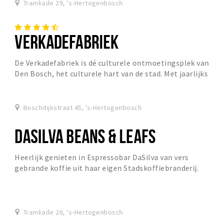
Tramkade 29, 's-Hertogenbosch
VERKADEFABRIEK
De Verkadefabriek is dé culturele ontmoetingsplek van
Den Bosch, het culturele hart van de stad. Met jaarlijks
zo’n 6.000 activiteiten: theater, cabar...
Boschdijkstraat 45, 's-Hertogenbosch
DASILVA BEANS & LEAFS
Heerlijk genieten in Espressobar DaSilva van vers
gebrande koffie uit haar eigen Stadskoffiebranderij.
Gevestigd in de oude rijks monumentale Koudijsf...
Tramkade 26, 's-Hertogenbosch