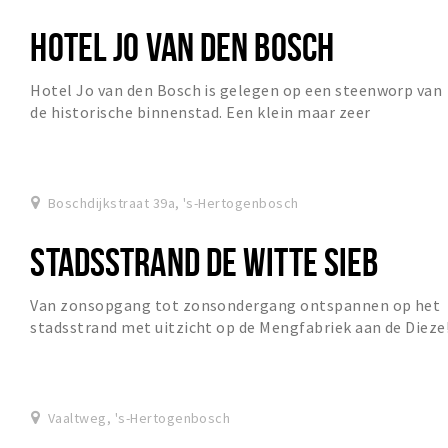
HOTEL JO VAN DEN BOSCH
Hotel Jo van den Bosch is gelegen op een steenworp van
de historische binnenstad. Een klein maar zeer
comfortabel hotel waar alles draait om gastvrijh...
Boschdijkstraat 39a, 's-Hertogenbosch
STADSSTRAND DE WITTE SIEB
Van zonsopgang tot zonsondergang ontspannen op het
stadsstrand met uitzicht op de Mengfabriek aan de Dieze
Het stadsstrand is nu nog een festival lok...
Vaaltweg, 's-Hertogenbosch