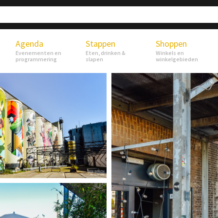
Agenda
Stappen
Shoppen
Evenementen en
Eten, drinken &
Winkels en
programmering
slapen
winkelgebieden