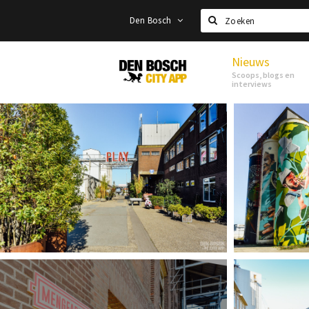
Den Bosch
Zoeken
Nieuws
Den
Scoops, blogs en
Bosch
interviews