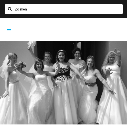
Zoeken
Den
Home
Bosch
City
Agenda
App
Deals
Party pics
Nieuws, interviews & blogs
Eten
Drinken
Slapen
Recreatief
Winkels