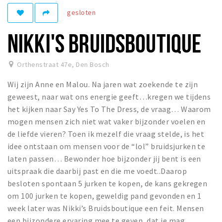
gesloten
Winkelgebieden
Parkeren
NIKKI'S BRUIDSBOUTIQUE
Bezienswaardigheden
Orthenstraat 47e
,
Den Bosch
Musea, theaters & podia
Wij zijn Anne en Malou. Na jaren wat zoekende te zijn
Uitjes & activiteiten
geweest, naar wat ons energie geeft…kregen we tijdens
Toeristische routes
het kijken naar Say Yes To The Dress, de vraag… Waarom
Natuurgebieden
mogen mensen zich niet wat vaker bijzonder voelen en
de liefde vieren? Toen ik mezelf die vraag stelde, is het
Baroniepoorten
idee ontstaan om mensen voor de “lol” bruidsjurken te
Sport
laten passen… Bewonder hoe bijzonder jij bent is een
uitspraak die daarbij past en die me voedt..Daarop
Andere City Apps
besloten spontaan 5 jurken te kopen, de kans gekregen
om 100 jurken te kopen, geweldig pand gevonden en 1
week later was Nikki’s Bruidsboutique een feit. Mensen
Inloggen
een bijzondere ervaring mee te geven, dat je mag