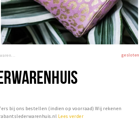
geslote
Brabants Lederwarenhuis
ERWARENHUIS
ers bij ons bestellen (indien op voorraad) Wij rekenen
rabantslederwarenhuis.nl
Lees verder