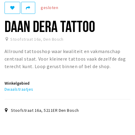
gesloten
Winkelgebieden
Parkeren
DAAN DERA TATTOO
Bezienswaardigheden
Stoofstraat 16a
,
Den Bosch
Musea, theaters & podia
Allround tattooshop waar kwaliteit en vakmanschap
Uitjes & activiteiten
centraal staat. Voor kleinere tattoos vaak dezelfde dag
Toeristische routes
terecht kunt. Loop gerust binnen of bel de shop.
Natuurgebieden
Baroniepoorten
Winkelgebied
Dwaalstraatjes
Sport
Andere City Apps
Stoofstraat 16a
,
5211ER
Den Bosch
Inloggen