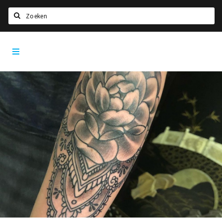
Zoeken
Den
Home
Bosch
City
Agenda
App
Deals
Party pics
Nieuws, interviews & blogs
Eten
Drinken
Slapen
Recreatief
Winkels