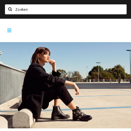
Zoeken
Den
Home
Bosch
City
Agenda
App
Deals
Party pics
Nieuws, interviews & blogs
Eten
Drinken
Slapen
Recreatief
Winkels