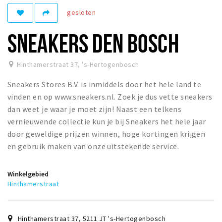
gesloten
Winkelgebieden
Parkeren
SNEAKERS DEN BOSCH
Bezienswaardigheden
Hinthamerstraat 37
,
's-Hertogenbosch
Musea, theaters & podia
Sneakers Stores B.V. is inmiddels door het hele land te
Uitjes & activiteiten
vinden en op www.sneakers.nl. Zoek je dus vette sneakers
Toeristische routes
dan weet je waar je moet zijn! Naast een telkens
Natuurgebieden
vernieuwende collectie kun je bij Sneakers het hele jaar
door geweldige prijzen winnen, hoge kortingen krijgen
Baroniepoorten
en gebruik maken van onze uitstekende service.
Sport
Winkelgebied
Andere City Apps
Hinthamerstraat
Inloggen
Hinthamerstraat 37
,
5211 JT
's-Hertogenbosch