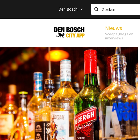
Den Bosch
Zoeken
Nieuws
Den
Scoops, blogs en
Bosch
interviews