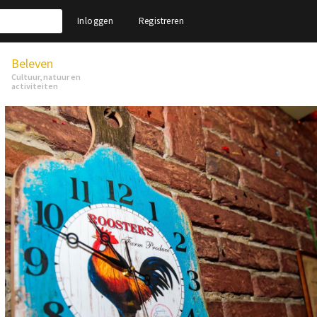
Inloggen
Registreren
Beleven
Cultuur, natuur en
activiteiten