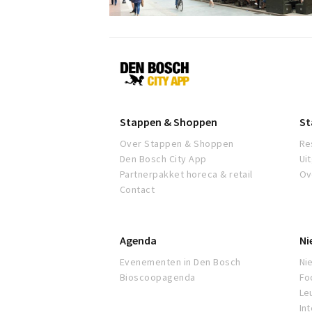
Den
Bosch
Stappen & Shoppen
St
Over Stappen & Shoppen
Re
Den Bosch City App
Ui
Partnerpakket horeca & retail
Ov
Contact
Agenda
Ni
Evenementen in Den Bosch
Ni
Bioscoopagenda
Fo
Leu
In