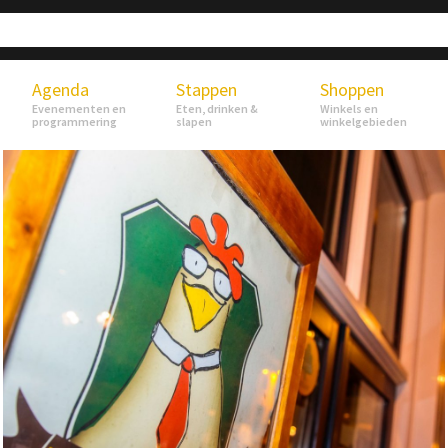
Agenda
Stappen
Shoppen
Evenementen en
Eten, drinken &
Winkels en
programmering
slapen
winkelgebieden