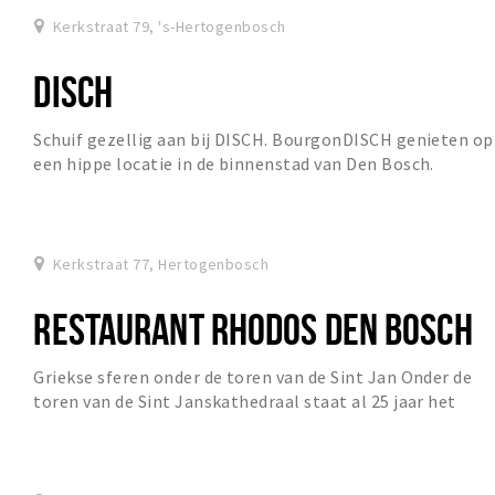
Kerkstraat 79, 's-Hertogenbosch
DISCH
Schuif gezellig aan bij DISCH. BourgonDISCH genieten op
een hippe locatie in de binnenstad van Den Bosch.
Kerkstraat 77, Hertogenbosch
RESTAURANT RHODOS DEN BOSCH
Griekse sferen onder de toren van de Sint Jan Onder de
toren van de Sint Janskathedraal staat al 25 jaar het
eerste Grieks restaurant van ‘s-Hertogenb...