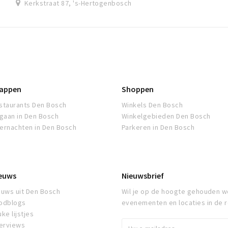
Kerkstraat 87, 's-Hertogenbosch
appen
Shoppen
staurants Den Bosch
Winkels Den Bosch
tgaan in Den Bosch
Winkelgebieden Den Bosch
ernachten in Den Bosch
Parkeren in Den Bosch
euws
Nieuwsbrief
euws uit Den Bosch
Wil je op de hoogte gehouden w
odblogs
evenementen en locaties in de 
ke lijstjes
terviews