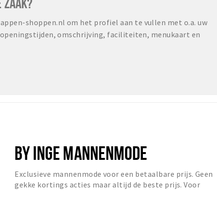
E ZAAK?
ppen-shoppen.nl om het profiel aan te vullen met o.a. uw
peningstijden, omschrijving, faciliteiten, menukaart en
BY INGE MANNENMODE
Exclusieve mannenmode voor een betaalbare prijs. Geen
gekke kortings acties maar altijd de beste prijs. Voor
meer informatie of vragen by-inge@outloo...