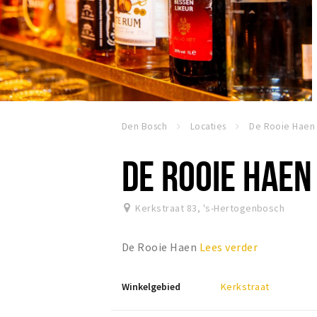
Den Bosch
Locaties
De Rooie Haen
DE ROOIE HAEN
Kerkstraat 83
,
's-Hertogenbosch
De Rooie Haen
Lees verder
Winkelgebied
Kerkstraat