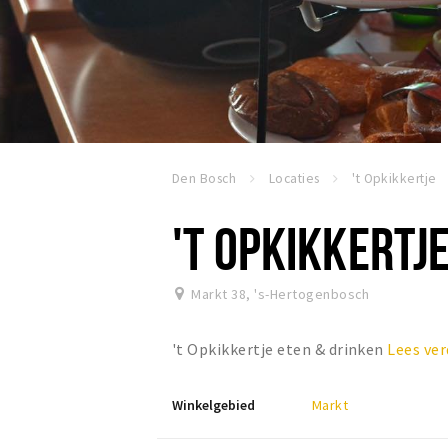
Den Bosch
Locaties
't Opkikkertje
'T OPKIKKERTJ
Markt 38
,
's-Hertogenbosch
't Opkikkertje eten & drinken
Lees ver
Winkelgebied
Markt