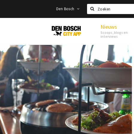
Den Bosch
Zoeken
Nieuws
Den
Scoops, blogs en
Bosch
interviews