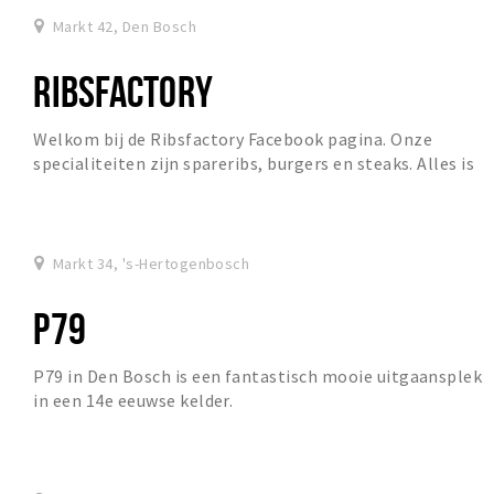
Markt 42, Den Bosch
RIBSFACTORY
Welkom bij de Ribsfactory Facebook pagina. Onze
specialiteiten zijn spareribs, burgers en steaks. Alles is
huisgemaakt met pure en eerlijke ingrediënt...
Markt 34, 's-Hertogenbosch
P79
P79 in Den Bosch is een fantastisch mooie uitgaansplek
in een 14e eeuwse kelder.