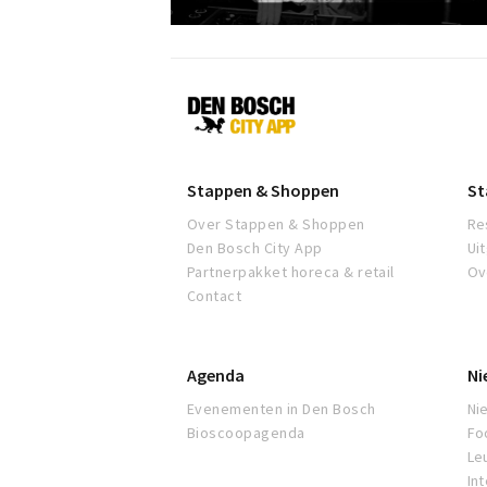
Den
Bosch
Stappen & Shoppen
St
Over Stappen & Shoppen
Re
Den Bosch City App
Ui
Partnerpakket horeca & retail
Ov
Contact
Agenda
Ni
Evenementen in Den Bosch
Ni
Bioscoopagenda
Fo
Leu
In