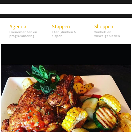
Agenda
Stappen
Shoppen
Evenementen en
Eten, drinken &
Winkels en
programmering
slapen
winkelgebieden