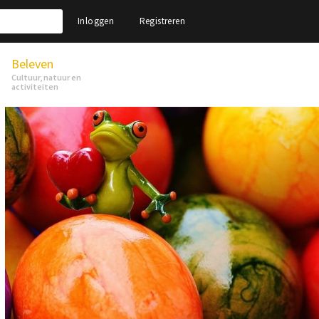
Inloggen
Registreren
Beleven
Cultuur, natuur en
activiteiten