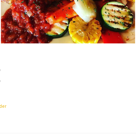
E
der