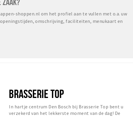
E ZAAK?
ppen-shoppen.nl om het profiel aan te vullen met o.a. uw
peningstijden, omschrijving, faciliteiten, menukaart en
BRASSERIE TOP
In hartje centrum Den Bosch bij Brasserie Top bent u
verzekerd van het lekkerste moment van de dag! De
brasserie is gelegen op de hoek van de Markt.