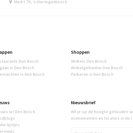
Markt 79, 's-Hertogenbosch
appen
Shoppen
staurants Den Bosch
Winkels Den Bosch
tgaan in Den Bosch
Winkelgebieden Den Bosch
ernachten in Den Bosch
Parkeren in Den Bosch
euws
Nieuwsbrief
euws uit Den Bosch
Wil je op de hoogte gehouden w
odblogs
evenementen en locaties in de 
ke lijstjes
terviews