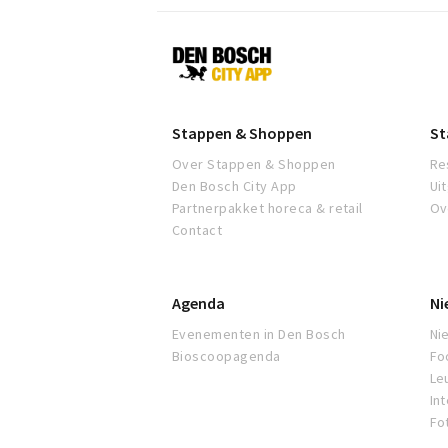
Den
Bosch
Stappen & Shoppen
St
Over Stappen & Shoppen
Re
Den Bosch City App
Ui
Partnerpakket horeca & retail
Ov
Contact
Agenda
Ni
Evenementen in Den Bosch
Ni
Bioscoopagenda
Fo
Leu
In
Fo