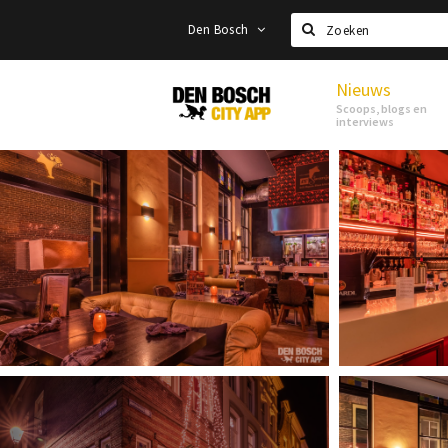
Den Bosch
Zoeken
Nieuws
Den
Scoops, blogs en
Bosch
interviews