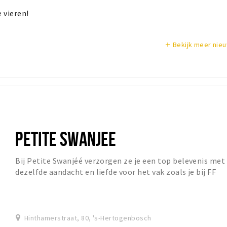
 vieren!
Bekijk meer nie
add
PETITE SWANJEE
Bij Petite Swanjéé verzorgen ze je een top belevenis met
dezelfde aandacht en liefde voor het vak zoals je bij FF
Swanjéé gewend bent! De complete ver...
Hinthamerstraat, 80, 's-Hertogenbosch