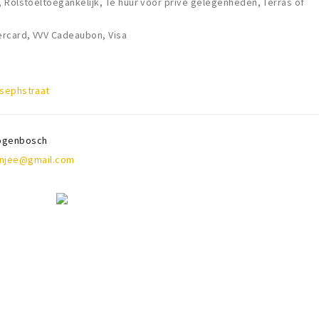
 Rolstoeltoegankelijk, Te huur voor privé gelegenheden, Terras of
ercard, VVV Cadeaubon, Visa
sephstraat
togenbosch
njee@gmail.com