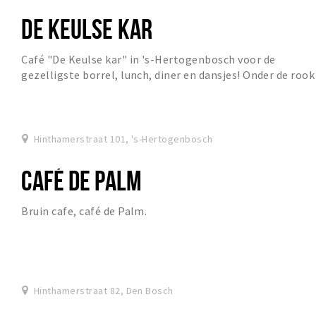
DE KEULSE KAR
Café "De Keulse kar" in 's-Hertogenbosch voor de
gezelligste borrel, lunch, diner en dansjes! Onder de rook
van onze "Sint-Jan" en in het historisch h...
Hinthamerstraat 101, 's-Hertogenbosch
CAFÉ DE PALM
Bruin cafe, café de Palm.
Hinthamerstraat 82, Den Bosch