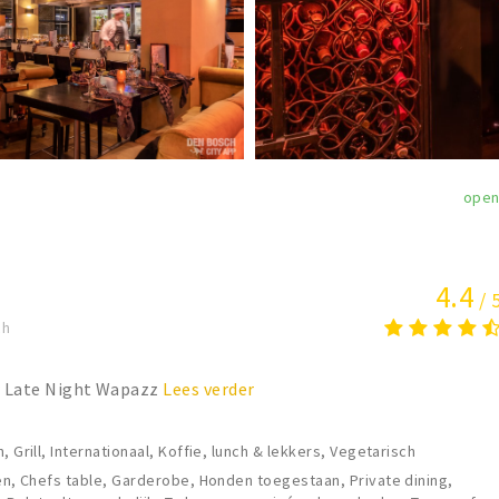
ope
4.4
/ 
ch
ur Late Night Wapazz
Lees verder
, Grill, Internationaal, Koffie, lunch & lekkers, Vegetarisch
len, Chefs table, Garderobe, Honden toegestaan, Private dining,