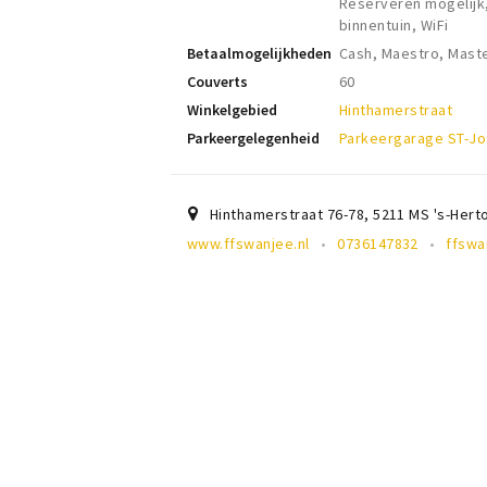
Reserveren mogelijk,
binnentuin, WiFi
Betaalmogelijkheden
Cash, Maestro, Mast
Couverts
60
Winkelgebied
Hinthamerstraat
Parkeergelegenheid
Parkeergarage ST-Jo
Hinthamerstraat 76-78
,
5211 MS
's-Her
www.ffswanjee.nl
0736147832
ffswa