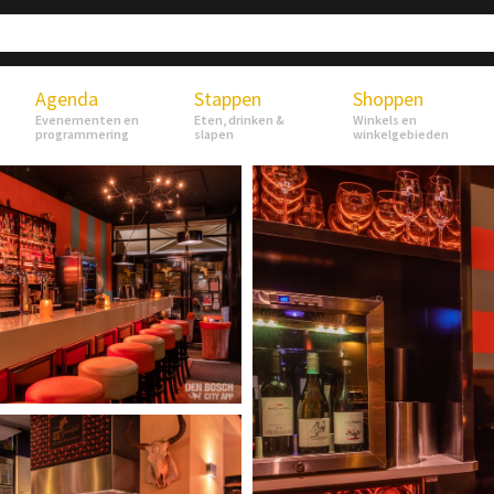
Agenda
Stappen
Shoppen
Evenementen en
Eten, drinken &
Winkels en
programmering
slapen
winkelgebieden