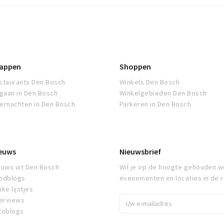
appen
Shoppen
staurants Den Bosch
Winkels Den Bosch
tgaan in Den Bosch
Winkelgebieden Den Bosch
ernachten in Den Bosch
Parkeren in Den Bosch
euws
Nieuwsbrief
euws uit Den Bosch
Wil je op de hoogte gehouden w
odblogs
evenementen en locaties in de 
ke lijstjes
terviews
toblogs