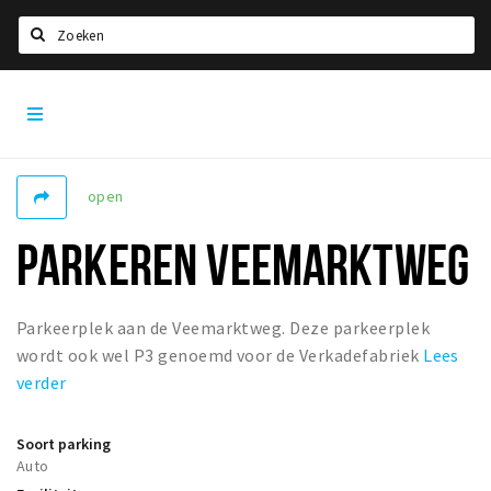
Zoeken
Den
Home
Bosch
City
Agenda
App
Deals
open
Party pics
PARKEREN VEEMARKTWEG
Nieuws, interviews & blogs
Eten
Parkeerplek aan de Veemarktweg. Deze parkeerplek
wordt ook wel P3 genoemd voor de Verkadefabriek
Lees
Drinken
verder
Slapen
Recreatief
Soort parking
Auto
Winkels