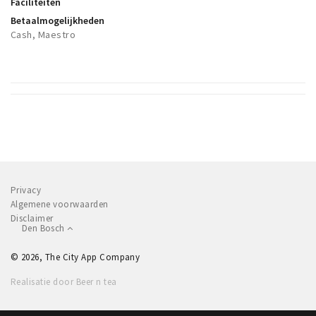
Faciliteiten
Winkelgebieden
Betaalmogelijkheden
Cash, Maestro
Parkeren
Bezienswaardigheden
Musea, theaters & podia
Uitjes & activiteiten
Toeristische routes
Natuurgebieden
Privacy
Baroniepoorten
Algemene voorwaarden
Sport
Disclaimer
Den Bosch
Andere City Apps
© 2026, The City App Company
Realisatie door Beer n tea
Inloggen