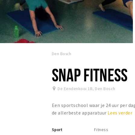
Den Bosch
SNAP FITNESS
De Eendenkooi 1B
,
Den Bosch
Een sportschool waar je 24 uur per da
de allerbeste apparatuur
Lees verder
Sport
Fitness