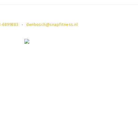
3-6899883
denbosch@snapfitness.nl