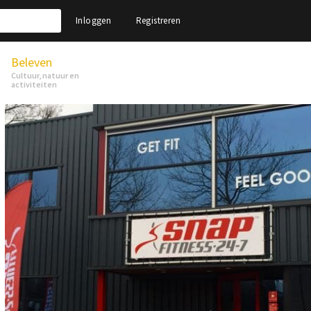
Inloggen
Registreren
Beleven
Cultuur, natuur en
activiteiten