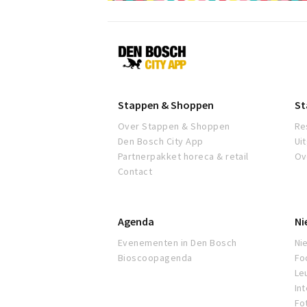
Den
Bosch
Stappen & Shoppen
St
Over Stappen & Shoppen
Re
Den Bosch City App
Ui
Partnerpakket horeca & retail
Ov
Contact
Agenda
Ni
Evenementen in Den Bosch
Ni
Bioscoopagenda
Fo
Leu
In
Fo