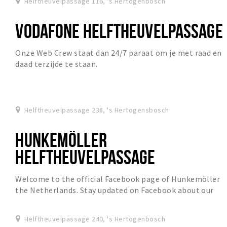
Helftheuvelpassage 116, 's Hertogenbosch
VODAFONE HELFTHEUVELPASSAGE
Onze Web Crew staat dan 24/7 paraat om je met raad en
daad terzijde te staan.
Helftheuvelpassage 238, 's Hertogensbosch
HUNKEMÖLLER
HELFTHEUVELPASSAGE
Welcome to the official Facebook page of Hunkemöller
the Netherlands. Stay updated on Facebook about our
new collections, promotions, exclusive contes...
Helftheuvelpassage 240, 's Hertogenbosch