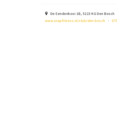
De Eendenkooi 1B
,
5223 KG
Den Bosch
www.snapfitness.nl/club/den-bosch
07