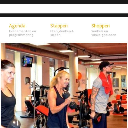
Agenda
Stappen
Shoppen
Evenementen en
Eten, drinken &
Winkels en
programmering
slapen
winkelgebieden