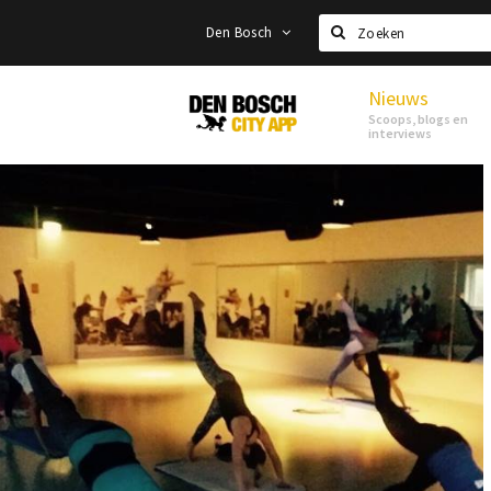
Den Bosch
Zoeken
Nieuws
Den
Scoops, blogs en
Bosch
interviews