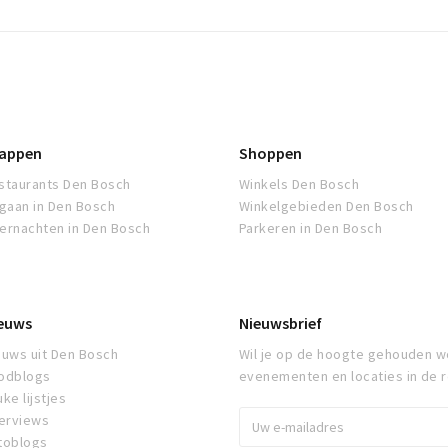
appen
Shoppen
staurants Den Bosch
Winkels Den Bosch
tgaan in Den Bosch
Winkelgebieden Den Bosch
ernachten in Den Bosch
Parkeren in Den Bosch
euws
Nieuwsbrief
euws uit Den Bosch
Wil je op de hoogte gehouden w
odblogs
evenementen en locaties in de 
ke lijstjes
terviews
toblogs