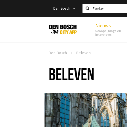
Den Bosch
Zoeken
Nieuws
Den
Scoops, blogs en
Bosch
interviews
Den Bosch
Beleven
BELEVEN