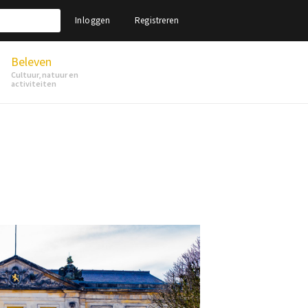
Inloggen
Registreren
Beleven
Cultuur, natuur en
activiteiten