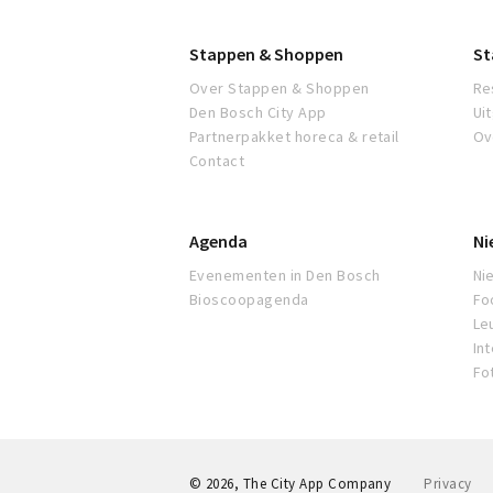
Stappen & Shoppen
St
Over Stappen & Shoppen
Re
Den Bosch City App
Ui
Partnerpakket horeca & retail
Ov
Contact
Agenda
Ni
Evenementen in Den Bosch
Ni
Bioscoopagenda
Fo
Leu
In
Fo
© 2026, The City App Company
Privacy