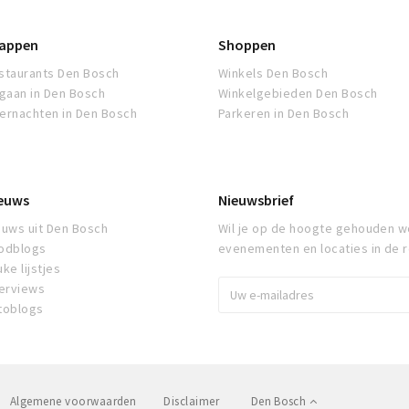
appen
Shoppen
staurants Den Bosch
Winkels Den Bosch
tgaan in Den Bosch
Winkelgebieden Den Bosch
ernachten in Den Bosch
Parkeren in Den Bosch
euws
Nieuwsbrief
euws uit Den Bosch
Wil je op de hoogte gehouden w
odblogs
evenementen en locaties in de 
ke lijstjes
terviews
toblogs
Algemene voorwaarden
Disclaimer
Den Bosch