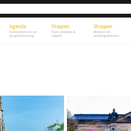
Agenda
Stappen
Shoppen
Evenementen en
Eten, drinken &
Winkels en
programmering
slapen
winkelgebieden