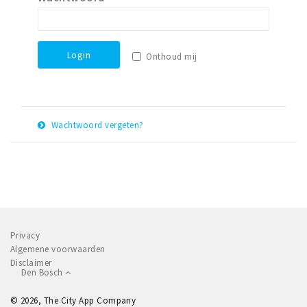
Winkelgebieden
Parkeren
Login
Onthoud mij
Bezienswaardigheden
Musea, theaters & podia
Uitjes & activiteiten
Wachtwoord vergeten?
Toeristische routes
E-
Herstel
Natuurgebieden
mail
adres
Baroniepoorten
Sport
Privacy
Andere City Apps
Algemene voorwaarden
Disclaimer
Den Bosch
Inloggen
© 2026, The City App Company