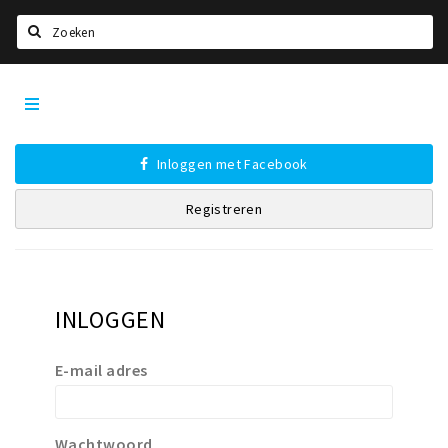
Zoeken
Den
Home
Bosch
City
Agenda
App
Inloggen met Facebook
Deals
Registreren
Party pics
Nieuws, interviews & blogs
Eten
INLOGGEN
Drinken
Slapen
E-mail adres
Recreatief
Winkels
Wachtwoord