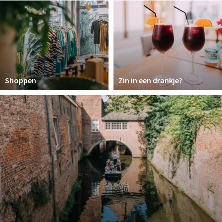
Winkelgebieden
Parkeren
Bezienswaardigheden
Musea, theaters & podia
Shoppen
Zin in een drankje?
Uitjes & activiteiten
Toeristische routes
Natuurgebieden
Baroniepoorten
Sport
Andere City Apps
Inloggen