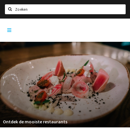
Zoeken
Den
Home
Bosch
City
Agenda
App
Deals
Party pics
Nieuws, interviews & blogs
Eten
Drinken
Slapen
Recreatief
Ontdek de mooiste restaurants
Winkels