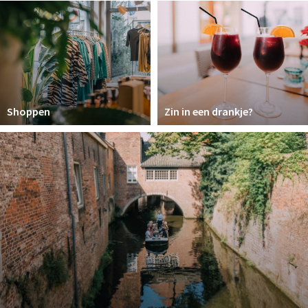
Winkelgebieden
Parkeren
Bezienswaardigheden
Musea, theaters & podia
Shoppen
Zin in een drankje?
Uitjes & activiteiten
Toeristische routes
Natuurgebieden
Baroniepoorten
Sport
Andere City Apps
Inloggen