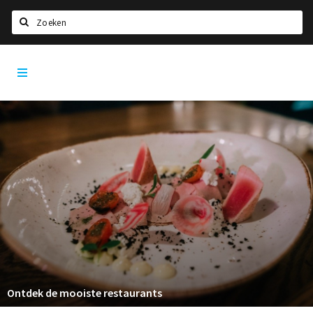
Zoeken
Den
Home
Bosch
City
Agenda
App
Deals
Party pics
Nieuws, interviews & blogs
Eten
Drinken
Slapen
Recreatief
Ontdek de mooiste restaurants
Winkels