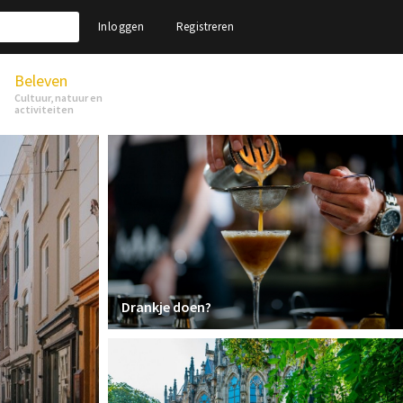
Inloggen
Registreren
Beleven
Cultuur, natuur en
activiteiten
Drankje doen?