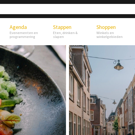
Agenda
Stappen
Shoppen
Evenementen en
Eten, drinken &
Winkels en
programmering
slapen
winkelgebieden