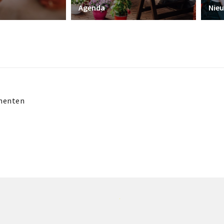
Nie
Agenda
menten