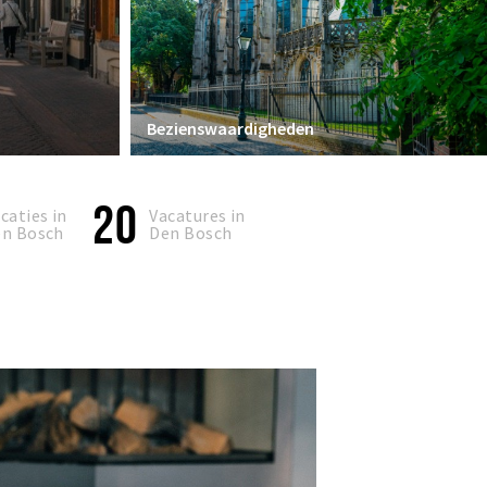
Bezienswaardigheden
20
caties in
Vacatures in
n Bosch
Den Bosch