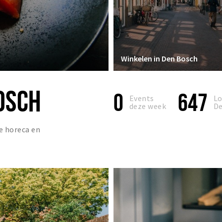
Winkelen in Den Bosch
OSCH
0
647
Events
Lo
deze week
De
e horeca en