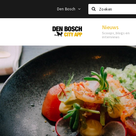
Den Bosch
Zoeken
Nieuws
Den
Scoops, blogs en
Bosch
interviews