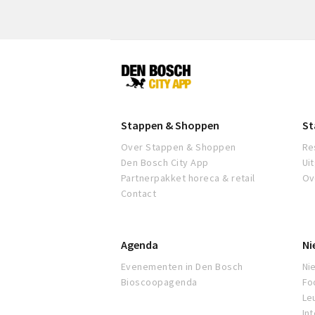
Den
Bosch
Stappen & Shoppen
St
Over Stappen & Shoppen
Re
Den Bosch City App
Ui
Partnerpakket horeca & retail
Ov
Contact
Agenda
Ni
Evenementen in Den Bosch
Ni
Bioscoopagenda
Fo
Leu
In