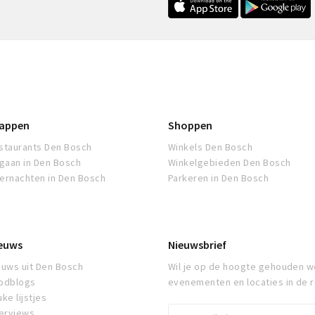
appen
Shoppen
staurants Den Bosch
Winkels Den Bosch
tgaan in Den Bosch
Winkelgebieden Den Bosch
ernachten in Den Bosch
Parkeren in Den Bosch
euws
Nieuwsbrief
euws uit Den Bosch
Wil je op de hoogte gehouden w
odblogs
evenementen en locaties in de 
ke lijstjes
terviews