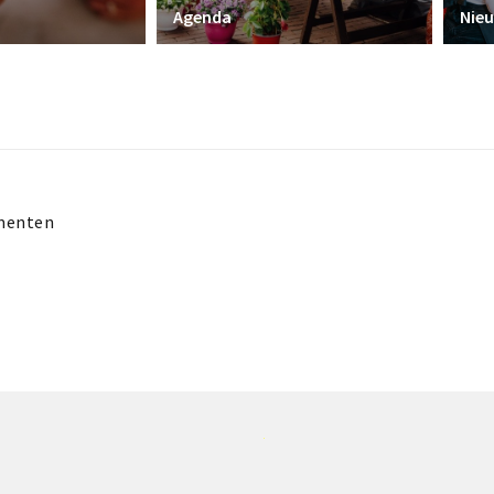
Nie
Agenda
menten