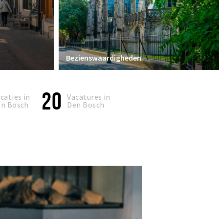
Bezienswaardigheden
20
caties in
Vacatures in
n Bosch
Den Bosch