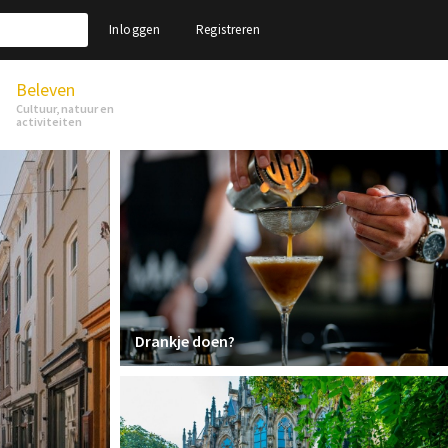
Inloggen
Registreren
Beleven
Cultuur, natuur en
activiteiten
Drankje doen?