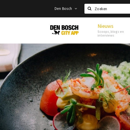
Den Bosch
Zoeken
Nieuws
Den
Scoops, blogs en
Bosch
interviews