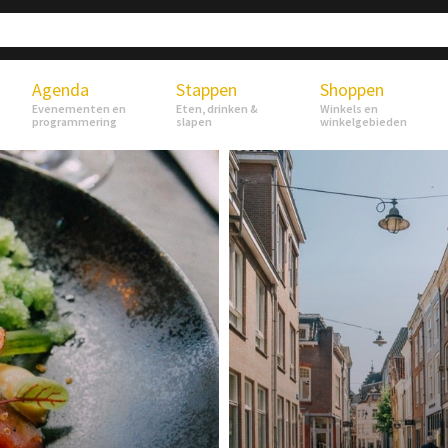
Agenda
Stappen
Shoppen
Evenementen en
Eten, drinken &
Winkels en
programmering
slapen
winkelgebieden