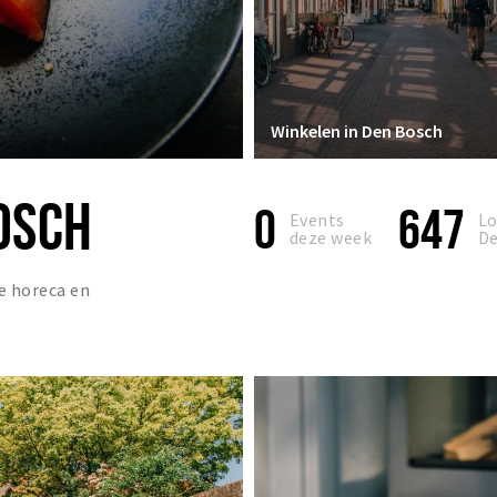
Winkelen in Den Bosch
OSCH
0
647
Events
Lo
deze week
De
e horeca en