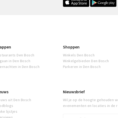
appen
Shoppen
staurants Den Bosch
Winkels Den Bosch
tgaan in Den Bosch
Winkelgebieden Den Bosch
ernachten in Den Bosch
Parkeren in Den Bosch
euws
Nieuwsbrief
euws uit Den Bosch
Wil je op de hoogte gehouden w
odblogs
evenementen en locaties in de 
ke lijstjes
terviews