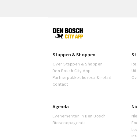
Den
Bosch
Stappen & Shoppen
St
Over Stappen & Shoppen
Re
Den Bosch City App
Ui
Partnerpakket horeca & retail
Ov
Contact
Agenda
Ni
Evenementen in Den Bosch
Ni
Bioscoopagenda
Fo
Leu
In