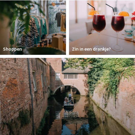
Winkelgebieden
Parkeren
Bezienswaardigheden
Musea, theaters & podia
Shoppen
Zin in een drankje?
Uitjes & activiteiten
Toeristische routes
Natuurgebieden
Baroniepoorten
Sport
Andere City Apps
Inloggen