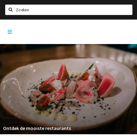
Zoeken
Den
Home
Bosch
City
Agenda
App
Deals
Party pics
Nieuws, interviews & blogs
Eten
Drinken
Slapen
Recreatief
Ontdek de mooiste restaurants
Winkels