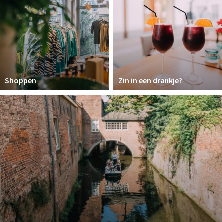
Winkelgebieden
Parkeren
Bezienswaardigheden
Musea, theaters & podia
Shoppen
Zin in een drankje?
Uitjes & activiteiten
Toeristische routes
Natuurgebieden
Baroniepoorten
Sport
Andere City Apps
Inloggen