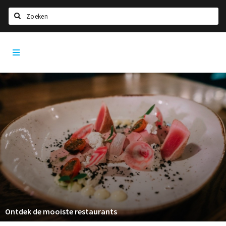
Zoeken
Den
Home
Bosch
City
Agenda
App
Deals
Party pics
Nieuws, interviews & blogs
Eten
Drinken
Slapen
Recreatief
Ontdek de mooiste restaurants
Winkels